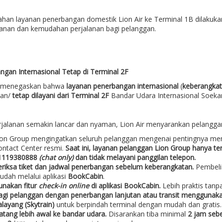
ahan layanan penerbangan domestik Lion Air ke Terminal 1B dilakuka
nan dan kemudahan perjalanan bagi pelanggan.
ngan Internasional Tetap di Terminal 2F
r menegaskan bahwa
layanan penerbangan internasional
(
keberangkat
han/
tetap dilayani dari Terminal 2F
Bandar Udara Internasional Soeka
rjalanan semakin lancar dan nyaman, Lion Air menyarankan pelangga
ion Group mengingatkan seluruh pelanggan mengenai pentingnya men
ntact Center resmi.
Saat ini, layanan pelanggan Lion Group hanya t
1119380888
(chat only)
dan tidak melayani panggilan telepon.
eriksa tiket dan jadwal penerbangan sebelum keberangkatan.
Pembeli
udah melalui aplikasi
BookCabin
.
unakan fitur
check-in online
di aplikasi BookCabin.
Lebih praktis tanp
agi pelanggan dengan penerbangan lanjutan atau transit menggunaka
layang (Skytrain)
untuk berpindah terminal dengan mudah dan gratis.
atang lebih awal ke bandar udara.
Disarankan tiba minimal
2 jam seb