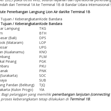
pindah dari Terminal 1A ke Terminal 1B di Bandar Udara Internasiona
Rute Penerbangan Langsung Lion Air dari/ke Terminal 1B
 Tujuan / Keberangkatan
Kode Bandara
 Tujuan / Keberangkatan
Kode Bandara
ar Lampung
TKG
am
BTH
sar (Bali)
DPS
ok (Mataram)
LOP
ssar
UPG
n (Kualanamu)
KNO
mbang
PLM
kal Pinang
PGK
nbaru
PKU
ianak
PNK
(Surakarta)
SOC
baya
SUB
ung Pandan (Belitung)
TJQ
akarta (Kulon Progo)
YIA
:
Bagi pelanggan yang memiliki
penerbangan lanjutan (connecting f
 proses keberangkatan tetap dilakukan di
Terminal 1B
.