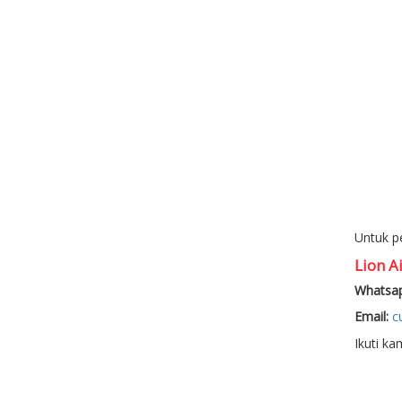
Untuk p
Lion Ai
Whatsap
Email:
c
Ikuti ka