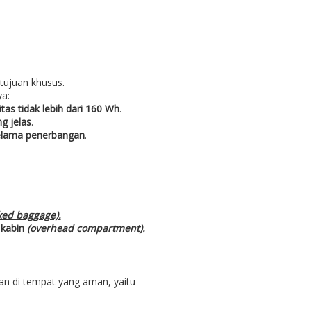
tujuan khusus.
a:
tas tidak lebih dari 160 Wh
.
ng jelas
.
selama penerbangan
.
ked baggage).
 kabin
(overhead compartment).
n di tempat yang aman, yaitu