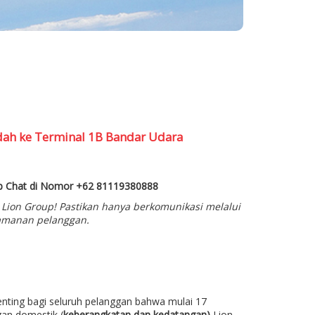
ndah ke Terminal 1B Bandar Udara
p Chat di Nomor +62 81119380888
ion Group! Pastikan hanya berkomunikasi melalui
amanan pelanggan.
nting bagi seluruh pelanggan bahwa mulai 17
an domestik (
keberangkatan dan kedatangan)
Lion