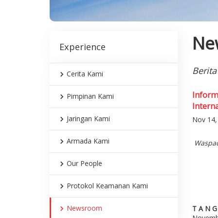
Ne
Experience
Berita
Cerita Kami
Inform
Pimpinan Kami
Intern
Jaringan Kami
Nov 14, 
Armada Kami
Waspad
Our People
Protokol Keamanan Kami
Newsroom
T A N G
Novembe