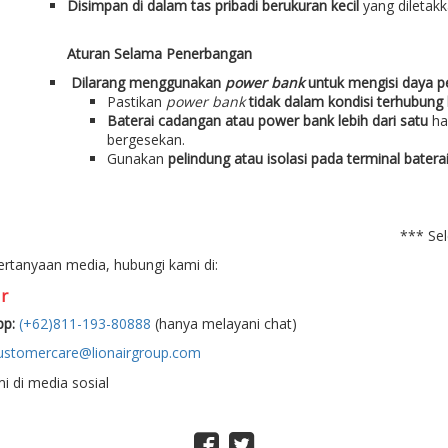
Disimpan di dalam tas pribadi berukuran kecil
yang diletakk
Aturan Selama Penerbangan
Dilarang menggunakan
power bank
untuk mengisi daya pe
Pastikan
power bank
tidak dalam kondisi terhubung 
Baterai cadangan atau power bank lebih dari satu
har
bergesekan.
Gunakan
pelindung atau isolasi pada terminal batera
*** Sel
ertanyaan media, hubungi kami di:
r
p:
(+62)811-193-80888
(hanya melayani chat)
ustomercare@lionairgroup.com
mi di media sosial