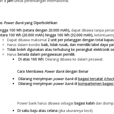
an
3 jam
untuk penerbangan internasional.
as
Power Bank
yang Diperbolehkan
ingga 100 Wh (setara dengan 20.000 mAh),
dapat dibawa tanpa perse
ntara 100 Wh (20.000 mAh) hingga 160 Wh (32.000 mAh),
ketentuanny
Dapat dibawa maksimal
2 unit per pelanggan dengan total kapasi
Harus dalam kondisi
baik, tidak rusak, dan memiliki label daya ya
Tidak boleh digunakan atau terhubung ke perangkat elektronik 
Harus
berada dalam pengawasan pemilik
.
Di atas 160 Wh:
Dilarang dibawa ke dalam pesawat.
Cara Membawa
Power Bank
dengan Benar
Dilarang menyimpan
power bank
di
bagasi tercatat
(chec
Dilarang menyimpan
power bank
di
kompartemen bagasi
Power bank harus dibawa sebagai
bagasi kabin
dan disimpa
Di saku baju atau celana
(jika ukurannya kecil).