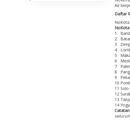
Air ber
Daftar 
No
Kota
No
Kota
1
Band
2
Bat
3
Denpa
4
Lomb
5
Maka
6
Meda
7
Pale
8
Pang
9
Peka
10
Pont
11
Solo 
12
Sura
13
Tanj
14
Yogy
Catatan
seluruh