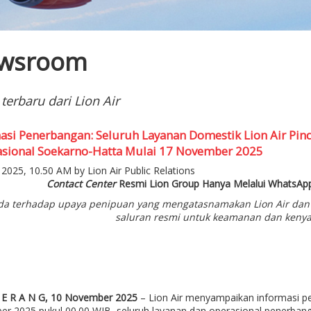
wsroom
 terbaru dari Lion Air
asi Penerbangan: Seluruh Layanan Domestik Lion Air Pi
asional Soekarno-Hatta Mulai 17 November 2025
2025, 10.50 AM by Lion Air Public Relations
Contact Center
Resmi Lion Group Hanya Melalui WhatsAp
a terhadap upaya penipuan yang mengatasnamakan Lion Air dan L
saluran resmi untuk keamanan dan keny
 E R A N G, 10 November 2025
– Lion Air menyampaikan informasi pe
r 2025 pukul 00.00 WIB, seluruh layanan dan operasional penerbang