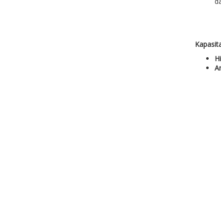
d
Kapasit
H
A