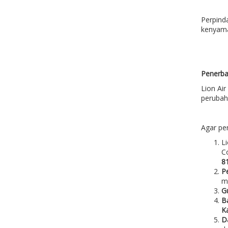
Perpind
kenyama
Penerba
Lion Ai
peruba
Agar pe
L
Co
8
P
m
G
B
Ka
D