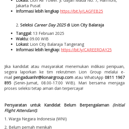
Lokasi:
Lion Air Tower. Jl. Gajah Mada No. 7, Harmoni,
Jakarta Pusat
Informasi lebih lengkap
https://bit.ly/LAGFEB25
2.
Seleksi
Career Day 2025
di Lion City Balaraja
Tanggal:
13 Februari 2025
Waktu:
09.00 WIB
Lokasi:
Lion City Balaraja Tangerang
Informasi lebih lengkap:
https://bit.ly/CAREERDAY25
Jika kandidat atau masyarakat menemukan indikasi penipuan,
segera laporkan ke tim rekrutmen Lion Group melalui e-
mail
pengaduanhr@lionairgroup.com
atau WhatsApp
0811 1967
895
(Senin-Jumat, 08.00-17.00 WIB). Mari bersama menjaga
proses seleksi tetap aman dan terpercaya!
Persyaratan untuk Kandidat Belum Berpengalaman
(Initial
Flight Attendant)
:
1. Warga Negara Indonesia (WNI)
2. Belum pernah menikah