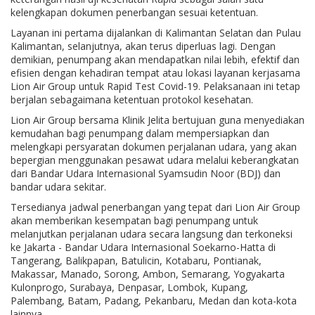
kelengkapan dokumen penerbangan sesuai ketentuan.
Layanan ini pertama dijalankan di Kalimantan Selatan dan Pulau
Kalimantan, selanjutnya, akan terus diperluas lagi. Dengan
demikian, penumpang akan mendapatkan nilai lebih, efektif dan
efisien dengan kehadiran tempat atau lokasi layanan kerjasama
Lion Air Group untuk Rapid Test Covid-19. Pelaksanaan ini tetap
berjalan sebagaimana ketentuan protokol kesehatan.
Lion Air Group bersama Klinik Jelita bertujuan guna menyediakan
kemudahan bagi penumpang dalam mempersiapkan dan
melengkapi persyaratan dokumen perjalanan udara, yang akan
bepergian menggunakan pesawat udara melalui keberangkatan
dari Bandar Udara Internasional Syamsudin Noor (BDJ) dan
bandar udara sekitar.
Tersedianya jadwal penerbangan yang tepat dari Lion Air Group
akan memberikan kesempatan bagi penumpang untuk
melanjutkan perjalanan udara secara langsung dan terkoneksi
ke Jakarta - Bandar Udara Internasional Soekarno-Hatta di
Tangerang, Balikpapan, Batulicin, Kotabaru, Pontianak,
Makassar, Manado, Sorong, Ambon, Semarang, Yogyakarta
Kulonprogo, Surabaya, Denpasar, Lombok, Kupang,
Palembang, Batam, Padang, Pekanbaru, Medan dan kota-kota
lainnya.