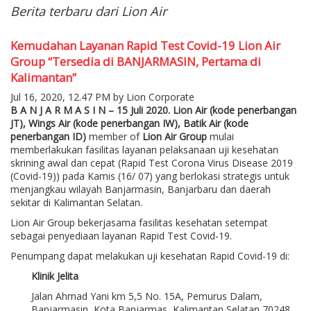
Berita terbaru dari Lion Air
Kemudahan Layanan Rapid Test Covid-19 Lion Air
Group “Tersedia di BANJARMASIN, Pertama di
Kalimantan”
Jul 16, 2020, 12.47 PM by Lion Corporate
B A N J A R M A S I N – 15 Juli 2020. Lion Air (kode penerbangan
JT), Wings Air (kode penerbangan IW), Batik Air (kode
penerbangan ID)
member of
Lion Air Group
mulai
memberlakukan fasilitas layanan pelaksanaan uji kesehatan
skrining awal dan cepat (Rapid Test Corona Virus Disease 2019
(Covid-19)) pada Kamis (16/ 07) yang berlokasi strategis untuk
menjangkau wilayah Banjarmasin, Banjarbaru dan daerah
sekitar di Kalimantan Selatan.
Lion Air Group bekerjasama fasilitas kesehatan setempat
sebagai penyediaan layanan Rapid Test Covid-19.
Penumpang dapat melakukan uji kesehatan Rapid Covid-19 di:
Klinik Jelita
Jalan Ahmad Yani km 5,5 No. 15A, Pemurus Dalam,
Banjarmasin, Kota Banjarmas, Kalimantan Selatan 70248