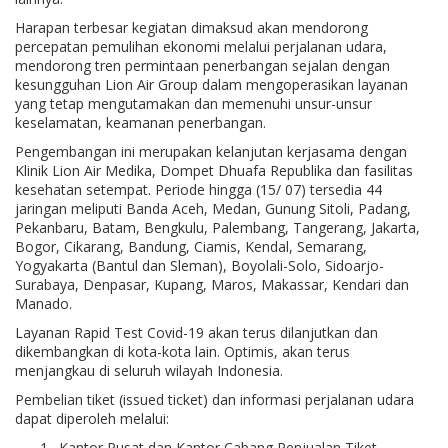
Harapan terbesar kegiatan dimaksud akan mendorong
percepatan pemulihan ekonomi melalui perjalanan udara,
mendorong tren permintaan penerbangan sejalan dengan
kesungguhan Lion Air Group dalam mengoperasikan layanan
yang tetap mengutamakan dan memenuhi unsur-unsur
keselamatan, keamanan penerbangan.
Pengembangan ini merupakan kelanjutan kerjasama dengan
Klinik Lion Air Medika, Dompet Dhuafa Republika dan fasilitas
kesehatan setempat. Periode hingga (15/ 07) tersedia 44
jaringan meliputi Banda Aceh, Medan, Gunung Sitoli, Padang,
Pekanbaru, Batam, Bengkulu, Palembang, Tangerang, Jakarta,
Bogor, Cikarang, Bandung, Ciamis, Kendal, Semarang,
Yogyakarta (Bantul dan Sleman), Boyolali-Solo, Sidoarjo-
Surabaya, Denpasar, Kupang, Maros, Makassar, Kendari dan
Manado.
Layanan Rapid Test Covid-19 akan terus dilanjutkan dan
dikembangkan di kota-kota lain. Optimis, akan terus
menjangkau di seluruh wilayah Indonesia.
Pembelian tiket (issued ticket) dan informasi perjalanan udara
dapat diperoleh melalui:
Kantor Pusat dan Kantor Cabang Penjualan Tiket