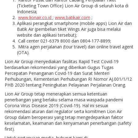
(Ticketing Town Office) Lion Air Group di seluruh kota di
Indonesia;
www.lionair.co.id
;
www.batikair.com
;
Aplikasi perangkat smartphone (mobile apps) Lion Air dan
Batik Air (pembelian tiket Wings Air juga bisa melalui
website dan aplikasi tersebut);
Call center 021-6379 8000 dan 0804-177-8899;
Mitra agen perjalanan (tour travel) dan online travel agent
(OTA).
Lion Air Group menyediakan fasilitas Rapid Test Covid-19
berdasarkan rekomendasi yang diberikan Gugus Tugas
Percepatan Penanganan Covid-19 dan Surat Menteri
Perhubungan, Kementerian Perhubungan RI Nomor AJ.001/1/12
PHB 2020 tentang Peningkatan Pelayanan Perjalanan Orang.
Lion Air Group tetap menerapkan semua ketentuan
penerbangan yang berlaku selama masa waspada pandemi
Corona Virus Disease 2019 (Covid-19). Hal ini sesuai
rekomendasi aturan dari regulator serta komitmen Lion Air
Group dalam beroperasi yang tetap mengedepankan faktor
keselamatan, keamanan dan kenyamanan penerbangan (safety
first).
Untuk pertanyaan media, hubungi kami di: