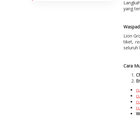
Langkah
yang ter
Waspada
Lion Gr
tiket,
re
seluruh 
Cara Mu
C
E
c
cu
c
c
We