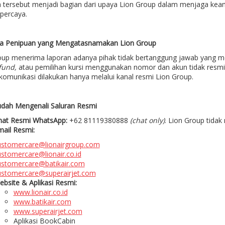
 tersebut menjadi bagian dari upaya Lion Group dalam menjaga ke
percaya.
 Penipuan yang Mengatasnamakan Lion Group
oup menerima laporan adanya pihak tidak bertanggung jawab yang m
fund,
atau pemilihan kursi menggunakan nomor dan akun tidak resmi
komunikasi dilakukan hanya melalui kanal resmi Lion Group.
dah Mengenali Saluran Resmi
hat Resmi WhatsApp:
+62 81119380888
(chat only)
. Lion Group tidak
mail Resmi:
ustomercare@lionairgroup.com
stomercare@lionair.co.id
ustomercare@batikair.com
ustomercare@superairjet.com
bsite & Aplikasi Resmi:
www.lionair.co.id
www.batikair.com
www.superairjet.com
Aplikasi BookCabin