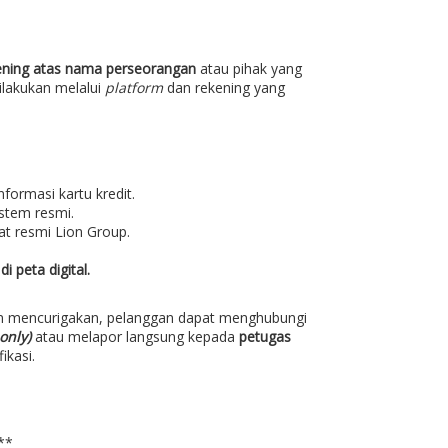
ening atas nama perseorangan
atau pihak yang
ilakukan melalui
platform
dan rekening yang
formasi kartu kredit.
stem resmi.
at resmi Lion Group.
i peta digital.
n mencurigakan, pelanggan dapat menghubungi
only)
atau melapor langsung kepada
petugas
ikasi.
**