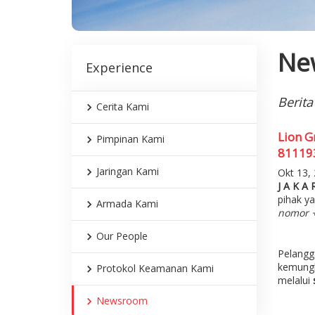
Ne
Experience
Berita
Cerita Kami
Lion G
Pimpinan Kami
811193
Jaringan Kami
Okt 13, 
J A K A 
pihak y
Armada Kami
nomor +
Our People
Pelangg
kemungki
Protokol Keamanan Kami
melalui
Newsroom