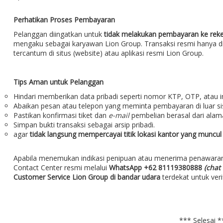
Perhatikan Proses Pembayaran
Pelanggan diingatkan untuk
tidak melakukan pembayaran ke rek
mengaku sebagai karyawan Lion Group. Transaksi resmi hanya d
tercantum di situs (website) atau aplikasi resmi Lion Group.
Tips Aman untuk Pelanggan
Hindari memberikan data pribadi seperti nomor KTP, OTP, atau in
Abaikan pesan atau telepon yang meminta pembayaran di luar si
Pastikan konfirmasi tiket dan
e-mail
pembelian berasal dari alam
Simpan bukti transaksi sebagai arsip pribadi.
agar
tidak langsung mempercayai titik lokasi kantor yang muncul d
Apabila menemukan indikasi penipuan atau menerima penawara
Contact Center resmi melalui
WhatsApp +62 81119380888
(chat 
Customer Service Lion Group di bandar udara
terdekat untuk verif
*** Selesai *