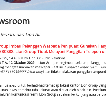
wsroom
 terbaru dari Lion Air
roup Imbau Pelanggan Waspada Penipuan: Gunakan Hany
80888 Lion Group Tidak Melayani Panggilan Telepon u
2025, 14.46 PM by Lion Air Public Relations
R T A, 12 Oktober 2025
– Lion Group mengimbau seluruh pelanggan un
ang mengatasnamakan maskapai. Saat ini,
Contact Center resmi Lio
62 81119380888 (chat only)
dan
tidak melakukan panggilan telepon
d
an diimbau untuk
berhati-hati terhadap lokasi kantor Lion Group yang
nan lokasi tersebut tidak akurat atau dibuat oleh pihak lain.
Pastikan
saluran komunikasi resmi Lion Group
sebelum berkunjung atau bertra