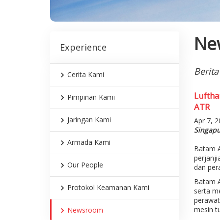
Ne
Experience
Berita
Cerita Kami
Luftha
Pimpinan Kami
ATR
Jaringan Kami
Apr 7, 
Singapu
Armada Kami
Batam A
perjanj
Our People
dan per
Batam A
Protokol Keamanan Kami
serta m
perawat
mesin t
Newsroom