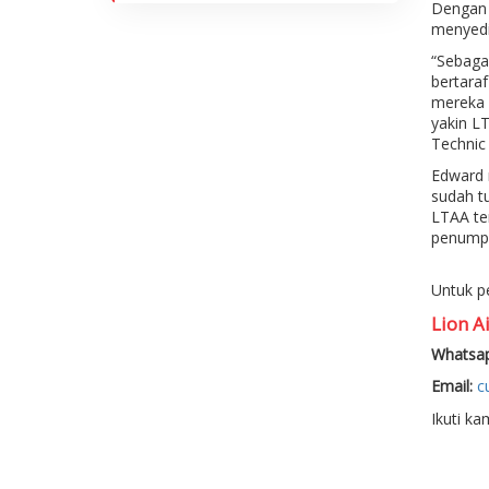
Dengan 
menyedi
“Sebaga
bertaraf
mereka 
yakin L
Technic
Edward 
sudah t
LTAA te
penumpa
Untuk p
Lion Ai
Whatsap
Email:
c
Ikuti ka