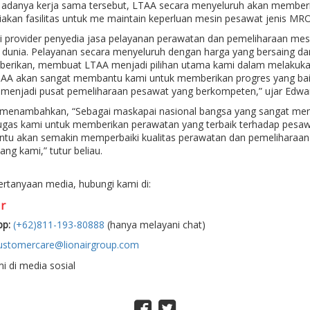
adanya kerja sama tersebut, LTAA secara menyeluruh akan memberik
akan fasilitas untuk me maintain keperluan mesin pesawat jenis MR
i provider penyedia jasa pelayanan perawatan dan pemeliharaan me
 dunia. Pelayanan secara menyeluruh dengan harga yang bersaing dan 
berikan, membuat LTAA menjadi pilihan utama kami dalam melakukan
TAA akan sangat membantu kami untuk memberikan progres yang ba
 menjadi pusat pemeliharaan pesawat yang berkompeten,” ujar Edward 
menambahkan, “Sebagai maskapai nasional bangsa yang sangat mem
ugas kami untuk memberikan perawatan yang terbaik terhadap pesaw
ntu akan semakin memperbaiki kualitas perawatan dan pemelihara
ng kami,” tutur beliau.
ertanyaan media, hubungi kami di:
r
p:
(+62)811-193-80888
(hanya melayani chat)
ustomercare@lionairgroup.com
mi di media sosial