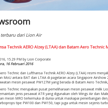
wsroom
 terbaru dari Lion Air
nsa Technik AERO Alzey (LTAA) dan Batam Aero Technic 
2016, 15.29 PM by Lion Corporate
ra, 16 Februari 2016
ero Technic dan Lufthansa Technik AERO Alzey (LTAA) resmi menjal
ian MoU antara BAT dan LTAA di pagelaran acara Singapore Airshow 
awatan mesin pesawat PW127M yang berada di Batam Aero Technik, 
ero Technic merupakan pusat pemeliharaan mesin pesawat milik Lio
emaintain jenis pesawat ATR yang digunakan oleh Wings Air dan Mal
an mesin MRO terkemuka di dunia untuk maskapai penerbangan denga
urboprops tipe PW100 dan PW150, tapi juga untuk mesin sejenis tu