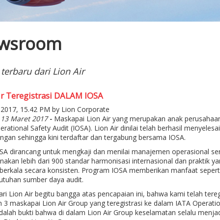
wsroom
 terbaru dari Lion Air
ir Teregistrasi DALAM IOSA
 2017, 15.42 PM by Lion Corporate
, 13 Maret 2017
-
Maskapai Lion Air yang merupakan anak perusahaan d
rational Safety Audit (IOSA). Lion Air dinilai telah berhasil menyele
ngan sehingga kini terdaftar dan tergabung bersama IOSA.
OSA dirancang untuk mengkaji dan menilai manajemen operasional ser
kan lebih dari 900 standar harmonisasi internasional dan praktik yan
berkala secara konsisten. Program IOSA memberikan manfaat sepert
utuhan sumber daya audit.
ri Lion Air begitu bangga atas pencapaian ini, bahwa kami telah tereg
h 3 maskapai Lion Air Group yang teregistrasi ke dalam IATA Operationa
 adalah bukti bahwa di dalam Lion Air Group keselamatan selalu menjadi