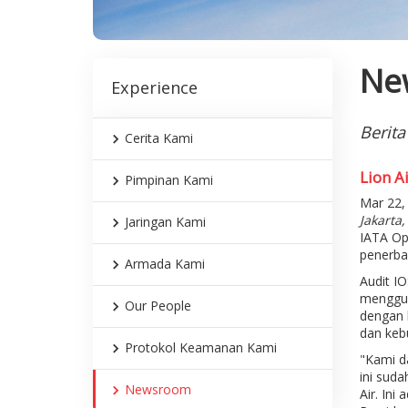
Ne
Experience
Berita
Cerita Kami
Lion A
Pimpinan Kami
Mar 22,
Jakarta
Jaringan Kami
IATA Ope
penerba
Armada Kami
Audit I
mengguna
Our People
dengan 
dan keb
Protokol Keamanan Kami
"Kami da
ini suda
Newsroom
Air. Ini